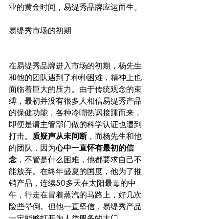
业的黄金时间，易缇秀品牌应运而生。
易缇秀市场的初期
在易缇秀品牌进入市场的初期，杨先生
和他的团队遇到了种种困难，精神上也
面临着巨大的压力。由于传统观念的束
缚，最初并没有很多人相信易缇秀产品
的保健功能，各种冷嘲热讽接踵而来，
即便是请主管部门做的科学认证也遭到
打击。
质疑声从未间断
，而杨先生和他
的团队，因为
心中一直怀有最初的信
念
，不管是什么困难，他都要求自己不
能放弃。在终年盛夏的国度，他为了推
销产品，连续50多天在太阳最毒的中
午，行走在冒着蒸汽的马路上，好几次
险些晕倒。但他一直坚信，易缇秀产品
一定能够打开为人类服务的大门。