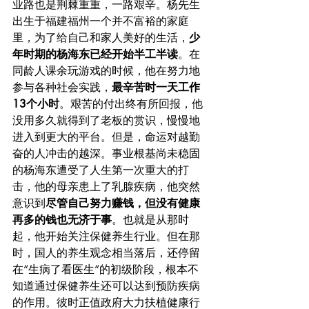
业路也是荆棘重重，一路艰辛。杨先生
出生于福建福州一个并不富裕的家庭
里，为了给自己和家人美好的生活，
少
年时期的杨海东已经开始半工半读
。在
同龄人课余玩游戏的时候，他在努力地
参与各种社会实践，
最辛苦时一天工作
13个小时
。艰苦的付出终有所回报，他
没用多久就得到了老板的赏识，慢慢地
进入到更大的平台。但是，命运对越勤
奋的人冲击的越深。事业根基尚未稳固
的杨海东遭受了人生第一次重大的打
击，他的母亲患上了乳腺疾病，他突然
意识到
尽管自己努力赚钱，但没有健康
再多的钱也无济于事
。也就是从那时
起，他开始关注保健养生行业。但在那
时，国人的养生观念相当落后，还停留
在“生病了看医生“的初级阶段，根本不
知道通过保健养生还可以达到预防疾病
的作用。彼时正值政府大力扶植健康行