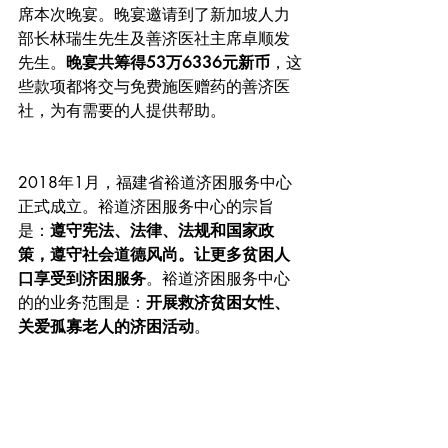
席本次晚宴。晚宴邀请到了新加坡人力
部长林瑞生先生及善济医社主席卓顺发
先生。
晚宴共筹得53万6336元新币
，这
些款项都将交与免费施医赠药的善济医
社，为有需要的人提供帮助。
2018年1月，福建省裕道济困服务中心
正式成立。裕道济困服务中心的宗旨
是：
遵守宪法、法律、法规和国家政
策，遵守社会道德风尚。让更多贫困人
口享受到济困服务
。裕道济困服务中心
的的业务范围是：
开展救济贫困女性、
关爱孤寡老人的济困活动
。
杨海东先生在为易缇秀家人创造一份事
业的同时，也一直用实际行动鼎力支持
慈善事业，用服务社会造福群众，以帮
助更多需要帮助的人为己任，创办福建
省裕道慈善救济服务中心，更好地回馈